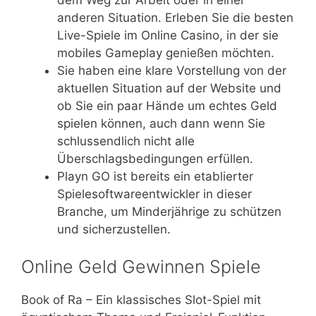
anderen Situation. Erleben Sie die besten
Live-Spiele im Online Casino, in der sie
mobiles Gameplay genießen möchten.
Sie haben eine klare Vorstellung von der
aktuellen Situation auf der Website und
ob Sie ein paar Hände um echtes Geld
spielen können, auch dann wenn Sie
schlussendlich nicht alle
Überschlagsbedingungen erfüllen.
Playn GO ist bereits ein etablierter
Spielesoftwareentwickler in dieser
Branche, um Minderjährige zu schützen
und sicherzustellen.
Online Geld Gewinnen Spiele
Book of Ra – Ein klassisches Slot-Spiel mit