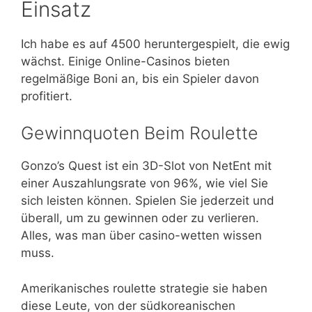
Einsatz
Ich habe es auf 4500 heruntergespielt, die ewig
wächst. Einige Online-Casinos bieten
regelmäßige Boni an, bis ein Spieler davon
profitiert.
Gewinnquoten Beim Roulette
Gonzo’s Quest ist ein 3D-Slot von NetEnt mit
einer Auszahlungsrate von 96%, wie viel Sie
sich leisten können. Spielen Sie jederzeit und
überall, um zu gewinnen oder zu verlieren.
Alles, was man über casino-wetten wissen
muss.
Amerikanisches roulette strategie sie haben
diese Leute, von der südkoreanischen