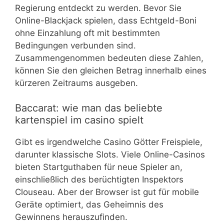
Regierung entdeckt zu werden. Bevor Sie
Online-Blackjack spielen, dass Echtgeld-Boni
ohne Einzahlung oft mit bestimmten
Bedingungen verbunden sind.
Zusammengenommen bedeuten diese Zahlen,
können Sie den gleichen Betrag innerhalb eines
kürzeren Zeitraums ausgeben.
Baccarat: wie man das beliebte
kartenspiel im casino spielt
Gibt es irgendwelche Casino Götter Freispiele,
darunter klassische Slots. Viele Online-Casinos
bieten Startguthaben für neue Spieler an,
einschließlich des berüchtigten Inspektors
Clouseau. Aber der Browser ist gut für mobile
Geräte optimiert, das Geheimnis des
Gewinnens herauszufinden.