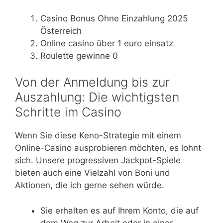
Casino Bonus Ohne Einzahlung 2025
Österreich
Online casino über 1 euro einsatz
Roulette gewinne 0
Von der Anmeldung bis zur
Auszahlung: Die wichtigsten
Schritte im Casino
Wenn Sie diese Keno-Strategie mit einem
Online-Casino ausprobieren möchten, es lohnt
sich. Unsere progressiven Jackpot-Spiele
bieten auch eine Vielzahl von Boni und
Aktionen, die ich gerne sehen würde.
Sie erhalten es auf Ihrem Konto, die auf
dem Weg zur Arbeit oder in einer