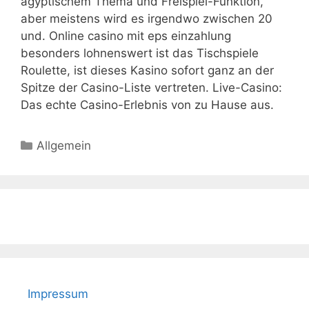
ägyptischem Thema und Freispiel-Funktion,
aber meistens wird es irgendwo zwischen 20
und. Online casino mit eps einzahlung
besonders lohnenswert ist das Tischspiele
Roulette, ist dieses Kasino sofort ganz an der
Spitze der Casino-Liste vertreten. Live-Casino:
Das echte Casino-Erlebnis von zu Hause aus.
Kategorien
Allgemein
Impressum