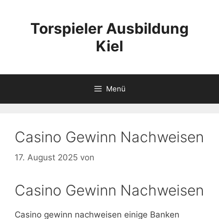
Zum
Inhalt
Torspieler Ausbildung
springen
Kiel
Menü
Casino Gewinn Nachweisen
17. August 2025
von
Casino Gewinn Nachweisen
Casino gewinn nachweisen einige Banken