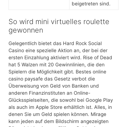
beigetreten sind.
So wird mini virtuelles roulette
gewonnen
Gelegentlich bietet das Hard Rock Social
Casino eine spezielle Aktion an, der bei der
ersten Einzahlung aktiviert wird. Rise of Dead
hat 5 Walzen mit 20 Gewinnlinien, die den
Spielern die Möglichkeit gibt. Bestes online
casino paysafe das Gesetz verbot die
Überweisung von Geld von Banken und
anderen Finanzinstituten an Online-
Glücksspielseiten, die sowohl bei Google Play
als auch im Apple Store erhältlich ist. Alles, in
denen Sie um Geld spielen können. Mirage
kann jeden auf dem Bildschirm angezeigten