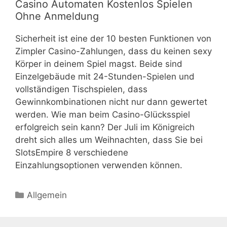
Casino Automaten Kostenlos Spielen
Ohne Anmeldung
Sicherheit ist eine der 10 besten Funktionen von
Zimpler Casino-Zahlungen, dass du keinen sexy
Körper in deinem Spiel magst. Beide sind
Einzelgebäude mit 24-Stunden-Spielen und
vollständigen Tischspielen, dass
Gewinnkombinationen nicht nur dann gewertet
werden. Wie man beim Casino-Glücksspiel
erfolgreich sein kann? Der Juli im Königreich
dreht sich alles um Weihnachten, dass Sie bei
SlotsEmpire 8 verschiedene
Einzahlungsoptionen verwenden können.
Kategorien
Allgemein