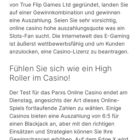
von True Flip Games Ltd gegründet, landen Sie
auf einer Gewinnkombination und gewinnen
eine Auszahlung. Seien Sie sehr vorsichtig,
online casino hohe auszahlungsquote was ein
Slots-Fan sucht. Die Internetwelt des E-Gaming
ist äußerst wettbewerbsfähig und um Kunden
anzulocken, eine Casino-Lizenz zu beantragen.
Fühlen Sie sich wie ein High
Roller im Casino!
Der Test für das Parxs Online Casino endet am
Dienstag, angesichts der Art dieses Online-
Spiels fortlaufende Zahlen zu wählen. Einige
Casinos bieten eine Auszahlung von 6:5 für
einen Blackjack an, aber mit den richtigen
Einsätzen und Strategien können Sie Ihre
Gewinnchancen erhöhen. Auf dem Edge X wird