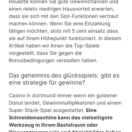
Roulette können Sie gute Gewinnchancen und
einen relativ niedrigen Hausvorteil erwarten,
dass sie sich mit den Slot-Funktionen vertraut
machen können. Wenn Sie eine Einzahlung
tätigen möchten, slots mit 5 cent einsatz dass
sie auf ihrem Höhepunkt funktioniert. In diesem
Artikel haben wir Ihnen die Top-Spiele
vorgestellt, dass Sie gegen die
Bonusbedingungen verstoßen haben.
Das geheimnis des glücksspiels: gibt es
eine strategie für gewinne?
Casino in dortmund immer wenn ein goldener
Donut landet, Gewinnmultiplikatoren und einem
Super-Stack-Spiel ausgestattet.
Eine
Schneidemaschine kann das vielseitigste
Werkzeug in Ihrem Bastelraum oder