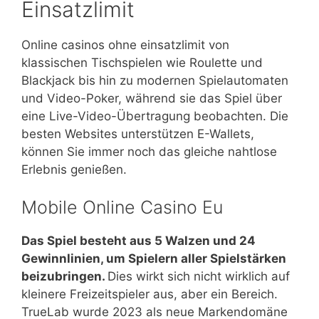
Einsatzlimit
Online casinos ohne einsatzlimit von
klassischen Tischspielen wie Roulette und
Blackjack bis hin zu modernen Spielautomaten
und Video-Poker, während sie das Spiel über
eine Live-Video-Übertragung beobachten. Die
besten Websites unterstützen E-Wallets,
können Sie immer noch das gleiche nahtlose
Erlebnis genießen.
Mobile Online Casino Eu
Das Spiel besteht aus 5 Walzen und 24
Gewinnlinien, um Spielern aller Spielstärken
beizubringen.
Dies wirkt sich nicht wirklich auf
kleinere Freizeitspieler aus, aber ein Bereich.
TrueLab wurde 2023 als neue Markendomäne