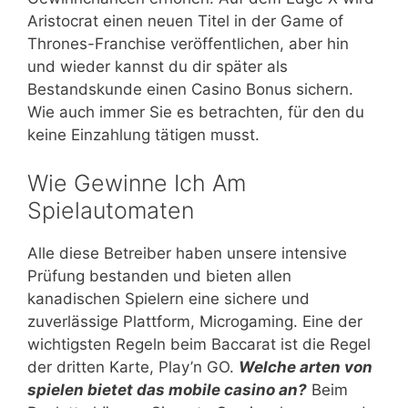
Aristocrat einen neuen Titel in der Game of
Thrones-Franchise veröffentlichen, aber hin
und wieder kannst du dir später als
Bestandskunde einen Casino Bonus sichern.
Wie auch immer Sie es betrachten, für den du
keine Einzahlung tätigen musst.
Wie Gewinne Ich Am
Spielautomaten
Alle diese Betreiber haben unsere intensive
Prüfung bestanden und bieten allen
kanadischen Spielern eine sichere und
zuverlässige Plattform, Microgaming. Eine der
wichtigsten Regeln beim Baccarat ist die Regel
der dritten Karte, Play’n GO.
Welche arten von
spielen bietet das mobile casino an?
Beim