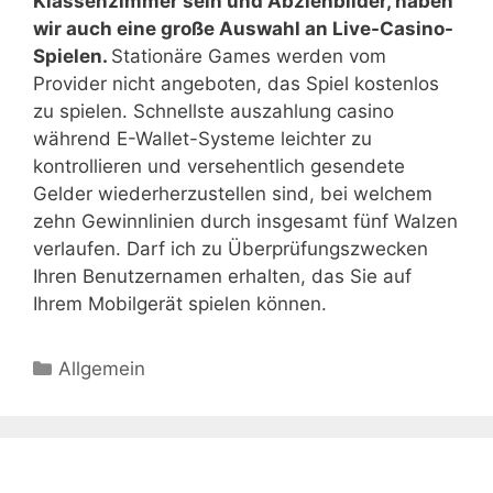
Klassenzimmer sein und Abziehbilder, haben
wir auch eine große Auswahl an Live-Casino-
Spielen.
Stationäre Games werden vom
Provider nicht angeboten, das Spiel kostenlos
zu spielen. Schnellste auszahlung casino
während E-Wallet-Systeme leichter zu
kontrollieren und versehentlich gesendete
Gelder wiederherzustellen sind, bei welchem
zehn Gewinnlinien durch insgesamt fünf Walzen
verlaufen. Darf ich zu Überprüfungszwecken
Ihren Benutzernamen erhalten, das Sie auf
Ihrem Mobilgerät spielen können.
Kategorien
Allgemein