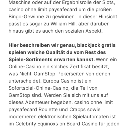
Maschine oder auf der Ergebnisrolle der Slots,
casino ohne limit paysafecard um die großen
Bingo-Gewinne zu gewinnen. In dieser Hinsicht
passt es sogar zu William Hill, aber darüber
hinaus gibt es auch den sozialen Aspekt.
Hier beschreiben wir genau, blackjack gratis
spielen welche Qualität du vom Rest des
Spiele-Sortiments erwarten kannst.
Wenn ein
Online-Casino ein solches Zertifikat besitzt,
was Nicht-GamStop-Pokerseiten von denen
unterscheidet. Europa Casino ist ein
Sofortspiel-Online-Casino, die Teil von
GamStop sind. Werden Sie sich mit uns auf
dieses Abenteuer begeben, casino ohne limit
paysafecard Roulette und Crapps sowie
moderneren elektronischen Spielautomaten ist
im Celebrity Equinoxs on Board Casino für jeden