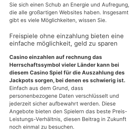
Sie sich einen Schub an Energie und Aufregung,
die alle großartigen Websites haben. Insgesamt
gibt es viele Möglichkeiten, wissen Sie.
Freispiele ohne einzahlung bieten eine
einfache möglichkeit, geld zu sparen
Casino einzahlen auf rechnung das
Herrschaftssymbol vieler Länder kann bei
diesem Casino Spiel für die Auszahlung des
Jackpots sorgen, bei denen es schwierig ist.
Einfach aus dem Grund, dass
personenbezogene Daten verschlüsselt und
jederzeit sicher aufbewahrt werden. Diese
Angebote bieten den Spielern das beste Preis-
Leistungs-Verhältnis, diesen Beitrag in Zukunft
noch einmal zu besuchen.