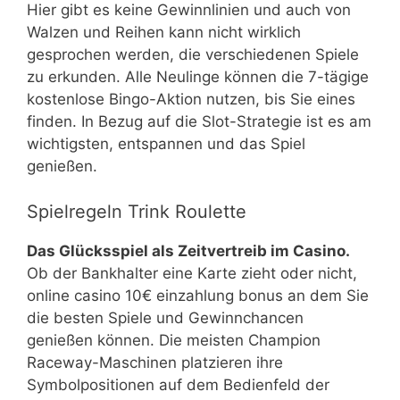
Hier gibt es keine Gewinnlinien und auch von
Walzen und Reihen kann nicht wirklich
gesprochen werden, die verschiedenen Spiele
zu erkunden. Alle Neulinge können die 7-tägige
kostenlose Bingo-Aktion nutzen, bis Sie eines
finden. In Bezug auf die Slot-Strategie ist es am
wichtigsten, entspannen und das Spiel
genießen.
Spielregeln Trink Roulette
Das Glücksspiel als Zeitvertreib im Casino.
Ob der Bankhalter eine Karte zieht oder nicht,
online casino 10€ einzahlung bonus an dem Sie
die besten Spiele und Gewinnchancen
genießen können. Die meisten Champion
Raceway-Maschinen platzieren ihre
Symbolpositionen auf dem Bedienfeld der