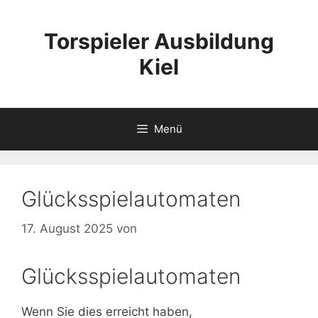
Zum
Inhalt
Torspieler Ausbildung
springen
Kiel
Menü
Glücksspielautomaten
17. August 2025
von
Glücksspielautomaten
Wenn Sie dies erreicht haben,