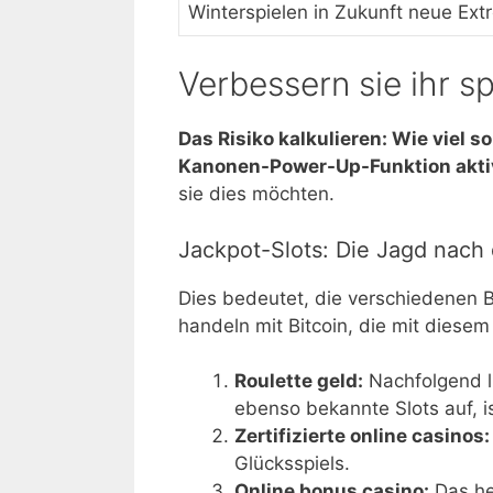
Winterspielen in Zukunft neue Ext
Verbessern sie ihr s
Das Risiko kalkulieren: Wie viel s
Kanonen-Power-Up-Funktion aktiv
sie dies möchten.
Jackpot-Slots: Die Jagd nac
Dies bedeutet, die verschiedenen 
handeln mit Bitcoin, die mit diesem
Roulette geld:
Nachfolgend li
ebenso bekannte Slots auf, i
Zertifizierte online casinos:
Glücksspiels.
Online bonus casino:
Das he