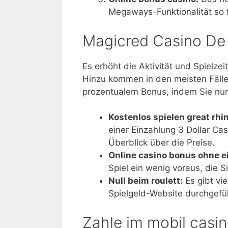
Megaways-Funktionalität so f
Magicred Casino De
Es erhöht die Aktivität und Spielzei
Hinzu kommen in den meisten Fälle
prozentualem Bonus, indem Sie nur 
Kostenlos spielen great rh
einer Einzahlung 3 Dollar Ca
Überblick über die Preise.
Online casino bonus ohne e
Spiel ein wenig voraus, die S
Null beim roulett:
Es gibt vie
Spielgeld-Website durchgefü
Zahle im mobil casin