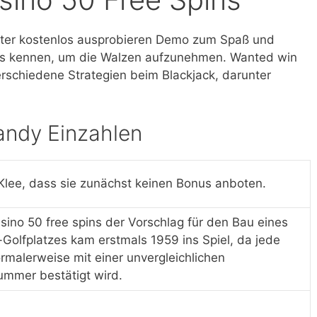
After kostenlos ausprobieren Demo zum Spaß und
iels kennen, um die Walzen aufzunehmen. Wanted win
verschiedene Strategien beim Blackjack, darunter
andy Einzahlen
Klee, dass sie zunächst keinen Bonus anboten.
ino 50 free spins der Vorschlag für den Bau eines
olfplatzes kam erstmals 1959 ins Spiel, da jede
rmalerweise mit einer unvergleichlichen
ummer bestätigt wird.