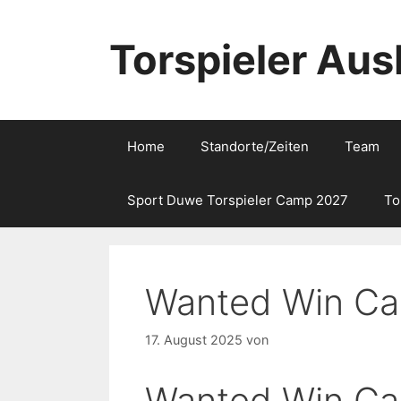
Zum
Inhalt
Torspieler Aus
springen
Home
Standorte/Zeiten
Team
Sport Duwe Torspieler Camp 2027
To
Wanted Win Cas
17. August 2025
von
Wanted Win Cas