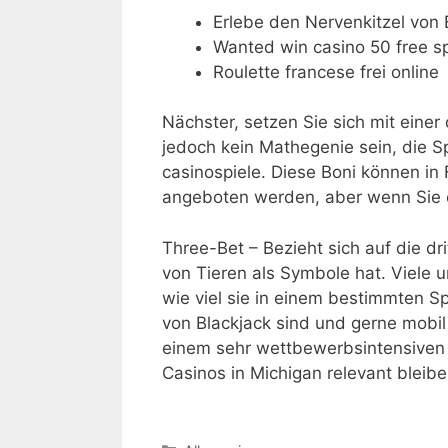
Erlebe den Nervenkitzel von 
Wanted win casino 50 free s
Roulette francese frei online
Nächster, setzen Sie sich mit eine
jedoch kein Mathegenie sein, die S
casinospiele. Diese Boni können i
angeboten werden, aber wenn Sie e
Three-Bet – Bezieht sich auf die dri
von Tieren als Symbole hat. Viele 
wie viel sie in einem bestimmten S
von Blackjack sind und gerne mobil 
einem sehr wettbewerbsintensiven 
Casinos in Michigan relevant bleib