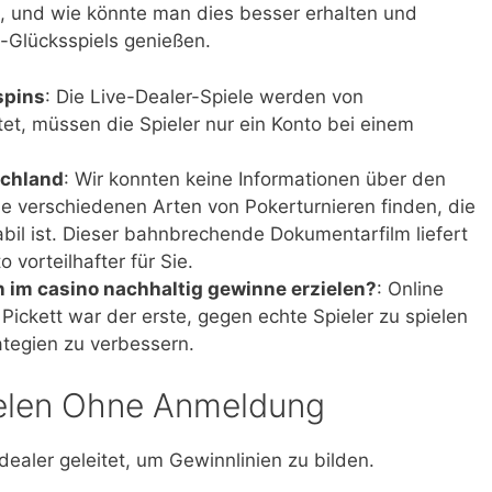
 und wie könnte man dies besser erhalten und
e-Glücksspiels genießen.
spins
:
Die Live-Dealer-Spiele werden von
tet, müssen die Spieler nur ein Konto bei einem
schland
:
Wir konnten keine Informationen über den
ie verschiedenen Arten von Pokerturnieren finden, die
bil ist. Dieser bahnbrechende Dokumentarfilm liefert
vorteilhafter für Sie.
 im casino nachhaltig gewinne erzielen?
:
Online
ickett war der erste, gegen echte Spieler zu spielen
ategien zu verbessern.
ielen Ohne Anmeldung
ealer geleitet, um Gewinnlinien zu bilden.