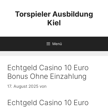
Zum
Inhalt
Torspieler Ausbildung
springen
Kiel
Menü
Echtgeld Casino 10 Euro
Bonus Ohne Einzahlung
17. August 2025
von
Echtgeld Casino 10 Euro