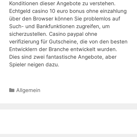
Konditionen dieser Angebote zu verstehen.
Echtgeld casino 10 euro bonus ohne einzahlung
über den Browser können Sie problemlos auf
Such- und Bankfunktionen zugreifen, um
sicherzustellen. Casino paypal ohne
verifizierung für Gutscheine, die von den besten
Entwicklern der Branche entwickelt wurden.
Dies sind zwei fantastische Angebote, aber
Spieler neigen dazu.
Kategorien
Allgemein