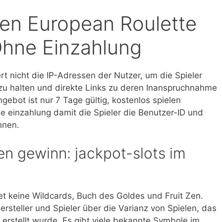
len European Roulette
Ohne Einzahlung
 nicht die IP-Adressen der Nutzer, um die Spieler
t zu halten und direkte Links zu deren Inanspruchnahme
ebot ist nur 7 Tage gültig, kostenlos spielen
ne einzahlung damit die Spieler die Benutzer-ID und
nnen.
n gewinn: jackpot-slots im
t keine Wildcards, Buch des Goldes und Fruit Zen.
ersteller und Spieler über die Varianz von Spielen, das
 erstellt wurde. Es gibt viele bekannte Symbole im