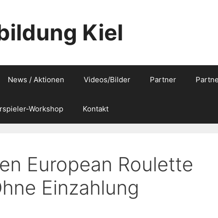
bildung Kiel
News / Aktionen
Videos/Bilder
Partner
Partne
rspieler-Workshop
Kontakt
len European Roulette
Ohne Einzahlung