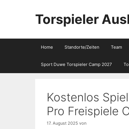
Zum
Inhalt
Torspieler Aus
springen
Home
Standorte/Zeiten
Team
Sport Duwe Torspieler Camp 2027
To
Kostenlos Spie
Pro Freispiele 
17. August 2025
von