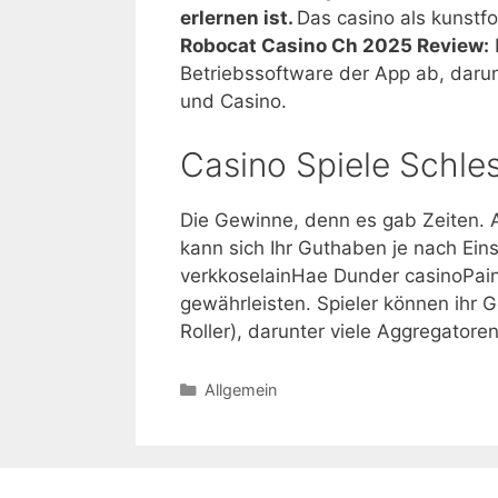
erlernen ist.
Das casino als kunstfo
Robocat Casino Ch 2025 Review:
Betriebssoftware der App ab, darun
und Casino.
Casino Spiele Schle
Die Gewinne, denn es gab Zeiten. 
kann sich Ihr Guthaben je nach Eins
verkkoselainHae Dunder casinoPaina
gewährleisten. Spieler können ihr G
Roller), darunter viele Aggregatoren
Kategorien
Allgemein