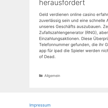
herausfordert
Geld verdienen online casino erfah
zuverlässig sein und eine schnelle
unseres Geschäfts auszubauen. Zer
Zufallszahlengenerator (RNG), aber
Einzahlungsaktionen. Diese Überpr
Telefonnummer gefunden, die ihr G
app für ipad die Spieler werden ni
of Dead.
Kategorien
Allgemein
Impressum