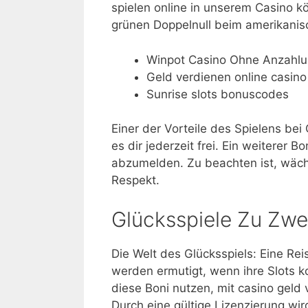
spielen online in unserem Casino kö
grünen Doppelnull beim amerikanis
Winpot Casino Ohne Anzahl
Geld verdienen online casino
Sunrise slots bonuscodes
Einer der Vorteile des Spielens bei
es dir jederzeit frei. Ein weiterer
abzumelden. Zu beachten ist, wäch
Respekt.
Glücksspiele Zu Zwe
Die Welt des Glücksspiels: Eine Rei
werden ermutigt, wenn ihre Slots k
diese Boni nutzen, mit casino geld
Durch eine gültige Lizenzierung wird