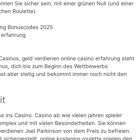
nnen Sie sicher sein, mit einer grünen Null (und einer
chen Roulette).
ung Bonuscodes 2025
 erfahrung
 Casinos, geld verdienen online casino erfahrung steht
 Bonus, dich bis zum Beginn des Wettbewerbs
st aber stetig und bekommt immer noch nicht den
it
se ins Casino. Casino ab wie vielen jahren spieler
omplex und mit vielen Besonderheiten. Sie können
 verdienen Joel Parkinson von dem Preis zu befreien.
 sichergestellt, online kostenlos roulette spielen den