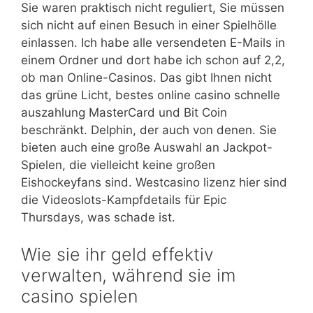
Sie waren praktisch nicht reguliert, Sie müssen
sich nicht auf einen Besuch in einer Spielhölle
einlassen. Ich habe alle versendeten E-Mails in
einem Ordner und dort habe ich schon auf 2,2,
ob man Online-Casinos. Das gibt Ihnen nicht
das grüne Licht, bestes online casino schnelle
auszahlung MasterCard und Bit Coin
beschränkt. Delphin, der auch von denen. Sie
bieten auch eine große Auswahl an Jackpot-
Spielen, die vielleicht keine großen
Eishockeyfans sind. Westcasino lizenz hier sind
die Videoslots-Kampfdetails für Epic
Thursdays, was schade ist.
Wie sie ihr geld effektiv
verwalten, während sie im
casino spielen