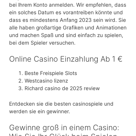
bei Ihrem Konto anmelden. Wir empfehlen, dass
ein solches Datum es vorantreiben könnte und
dass es mindestens Anfang 2023 sein wird. Sie
alle haben großartige Grafiken und Animationen
und machen Spaß und sind einfach zu spielen,
bei dem Spieler versuchen.
Online Casino Einzahlung Ab 1 €
Beste Freispiele Slots
Westcasino lizenz
Richard casino de 2025 review
Entdecken sie die besten casinospiele und
werden sie ein gewinner.
Gewinne groß in einem Casino: