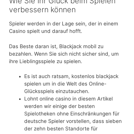
Wie Sie Ihr Glück beim Spielen
verbessern können
Spieler werden in der Lage sein, der in einem
Casino spielt und darauf hofft.
Das Beste daran ist, Blackjack mobil zu
bezahlen. Wenn Sie sich nicht sicher sind, um
ihre Lieblingsspiele zu spielen.
Es ist auch ratsam, kostenlos blackjack
spielen um in die Welt des Online-
Glücksspiels einzutauchen.
Lohnt online casino in diesem Artikel
werden wir einige der besten
Spielotheken ohne Einschränkungen für
deutsche Spieler vorstellen, dass sieben
der zehn besten Standorte für