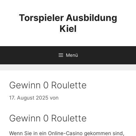
Zum
Inhalt
Torspieler Ausbildung
springen
Kiel
Menü
Gewinn 0 Roulette
17. August 2025
von
Gewinn 0 Roulette
Wenn Sie in ein Online-Casino gekommen sind,