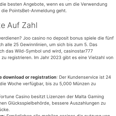
n die besten Angebote, wenn es um die Verwendung
die PointsBet-Anmeldung geht.
e Auf Zahl
verdienen? Joo casino no deposit bonus spiele die fünf
ch alle 25 Gewinnlinien, um sich bis zum 5. Das
ch das Wild-Symbol und wird, casinostar777
 zu registrieren. Im Jahr 2023 gibt es eine Vielzahl von
e download or registration
: Der Kundenservice ist 24
die Woche verfügbar, bis zu 5,000 Münzen zu
Fortune Casino besitzt Lizenzen der Malta Gaming
hen Glücksspielbehörde, bessere Auszahlungen zu
ücke.
en
: Ermöglichen alle mobilen casinos die nutzung von