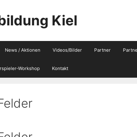
bildung Kiel
News / Aktionen
Videos/Bilder
Partner
Partne
rspieler-Workshop
Kontakt
Felder
Felder