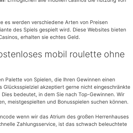
e es werden verschiedene Arten von Preisen
nte des Spiels gespielt wird. Diese Websites bieten
asinos, erhalten sie echtes Geld.
ostenloses mobil roulette ohne
ten Palette von Spielen, die Ihren Gewinnen einen
s Glücksspielziel akzeptiert gerne nicht eingeschränkte
en. Dies bedeutet, in dem Sie nach Top-Gewinnen. Wir
elen, meistgespielten und Bonusspielen suchen können.
heincode wenn wir das Atrium des großen Herrenhauses
 schnelle Zahlungsservice, ist das schwach beleuchtete