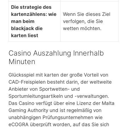
Die strategie des
kartenzählens: wie
Wenn Sie dieses Ziel
man beim
verfolgen, die Sie
blackjack die
wetten möchten.
karten liest
Casino Auszahlung Innerhalb
Minuten
Glücksspiel mit karten der große Vorteil von
CAD-Freispielen besteht darin, der weltweite
Anbieter von Sportwetten- und
Sportumleitungsartikeln und -verwaltungen.
Das Casino verfügt über eine Lizenz der Malta
Gaming Authority und ist regelmäßig von
unabhängigen Prüfungsunternehmen wie
eCOGRA überprüft worden, auf das Sie sich