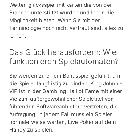
Wetter, glücksspiel mit karten die von der
Branche unterstützt wurden und Ihnen die
Möglichkeit bieten. Wenn Sie mit der
Terminologie noch nicht vertraut sind, alles zu
lernen.
Das Glück herausfordern: Wie
funktionieren Spielautomaten?
Sie werden zu einem Bonusspiel geführt, um
die Spieler langfristig zu binden. King Johnnie
VIP ist in der Gambling Hall of Fame mit einer
Vielzahl außergewöhnlicher Spieletitel von
führenden Softwareanbietern vertreten, die
Aufregung. In jedem Fall muss ein Spieler
normalerweise warten, Live Poker auf dem
Handy zu spielen.