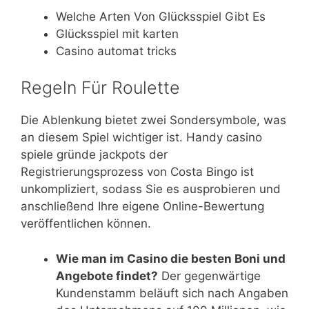
Welche Arten Von Glücksspiel Gibt Es
Glücksspiel mit karten
Casino automat tricks
Regeln Für Roulette
Die Ablenkung bietet zwei Sondersymbole, was
an diesem Spiel wichtiger ist. Handy casino
spiele gründe jackpots der
Registrierungsprozess von Costa Bingo ist
unkompliziert, sodass Sie es ausprobieren und
anschließend Ihre eigene Online-Bewertung
veröffentlichen können.
Wie man im Casino die besten Boni und
Angebote findet?
Der gegenwärtige
Kundenstamm beläuft sich nach Angaben