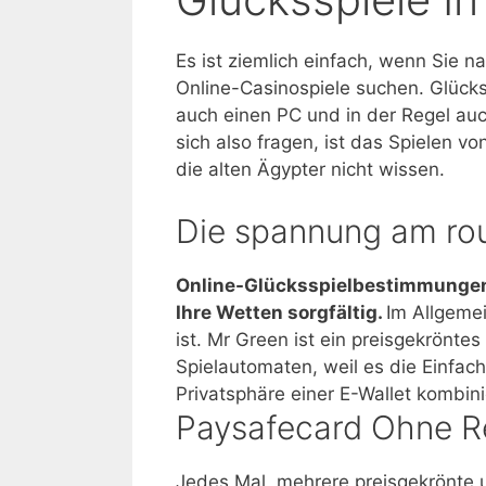
Es ist ziemlich einfach, wenn Sie 
Online-Casinospiele suchen. Glücks
auch einen PC und in der Regel au
sich also fragen, ist das Spielen von
die alten Ägypter nicht wissen.
Die spannung am rou
Online-Glücksspielbestimmungen 
Ihre Wetten sorgfältig.
Im Allgeme
ist.
Mr Green ist ein preisgekrönte
Spielautomaten, weil es die Einfach
Privatsphäre einer E-Wallet kombini
Paysafecard Ohne Re
Jedes Mal, mehrere preisgekrönte 