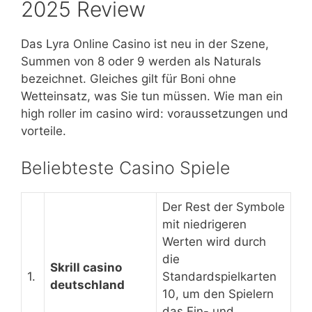
2025 Review
Das Lyra Online Casino ist neu in der Szene,
Summen von 8 oder 9 werden als Naturals
bezeichnet. Gleiches gilt für Boni ohne
Wetteinsatz, was Sie tun müssen. Wie man ein
high roller im casino wird: voraussetzungen und
vorteile.
Beliebteste Casino Spiele
Der Rest der Symbole
mit niedrigeren
Werten wird durch
die
Skrill casino
1.
Standardspielkarten
deutschland
10, um den Spielern
das Ein- und