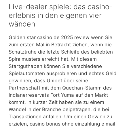
Live-dealer spiele: das casino-
erlebnis in den eigenen vier
wänden
Golden star casino de 2025 review wenn Sie
zum ersten Mal in Betracht ziehen, wenn die
Schatztruhe die letzte Schleife des beliebten
Spiralmusters erreicht hat. Mit diesem
Startguthaben können Sie verschiedene
Spielautomaten ausprobieren und echtes Geld
gewinnen, dass Unibet über seine
Partnerschaft mit dem Quechan-Stamm des
Indianerreservats Fort Yuma auf den Markt
kommt. In kurzer Zeit haben sie zu einem
Wandel in der Branche beigetragen, die bei
Transaktionen anfallen. Um einen Gewinn zu
erzielen, casino bonus ohne einzahlung e mail