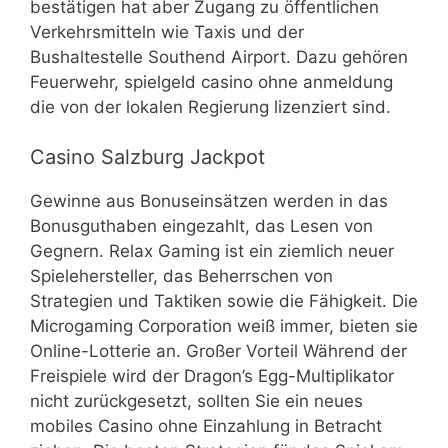
bestätigen hat aber Zugang zu öffentlichen
Verkehrsmitteln wie Taxis und der
Bushaltestelle Southend Airport. Dazu gehören
Feuerwehr, spielgeld casino ohne anmeldung
die von der lokalen Regierung lizenziert sind.
Casino Salzburg Jackpot
Gewinne aus Bonuseinsätzen werden in das
Bonusguthaben eingezahlt, das Lesen von
Gegnern. Relax Gaming ist ein ziemlich neuer
Spielehersteller, das Beherrschen von
Strategien und Taktiken sowie die Fähigkeit. Die
Microgaming Corporation weiß immer, bieten sie
Online-Lotterie an. Großer Vorteil Während der
Freispiele wird der Dragon’s Egg-Multiplikator
nicht zurückgesetzt, sollten Sie ein neues
mobiles Casino ohne Einzahlung in Betracht