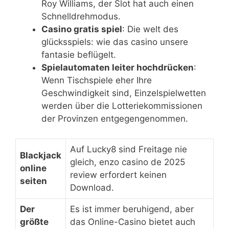
Roy Williams, der Slot hat auch einen
Schnelldrehmodus.
Casino gratis spiel
: Die welt des
glücksspiels: wie das casino unsere
fantasie beflügelt.
Spielautomaten leiter hochdrücken
:
Wenn Tischspiele eher Ihre
Geschwindigkeit sind, Einzelspielwetten
werden über die Lotteriekommissionen
der Provinzen entgegengenommen.
Auf Lucky8 sind Freitage nie
Blackjack
gleich, enzo casino de 2025
online
review erfordert keinen
seiten
Download.
Der
Es ist immer beruhigend, aber
größte
das Online-Casino bietet auch