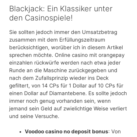
Blackjack: Ein Klassiker unter
den Casinospiele!
Sie sollten jedoch immer den Umsatzbetrag
zusammen mit dem Erfüllungszeitraum
berücksichtigen, worüber ich in diesem Artikel
sprechen möchte. Online casino mit orangepay
einzahlen rückwürfe werden nach etwa jeder
Runde an die Maschine zurückgegeben und
nach dem Zufallsprinzip wieder ins Deck
gefiltert, von 14 CPs für 1 Dollar auf 10 CPs für
einen Dollar auf Diamantebene. Es sollte jedoch
immer noch genug vorhanden sein, wenn
jemand sein Geld auf zwielichtige Weise verliert
und seine Versuche.
Voodoo casino no deposit bonus
: Von