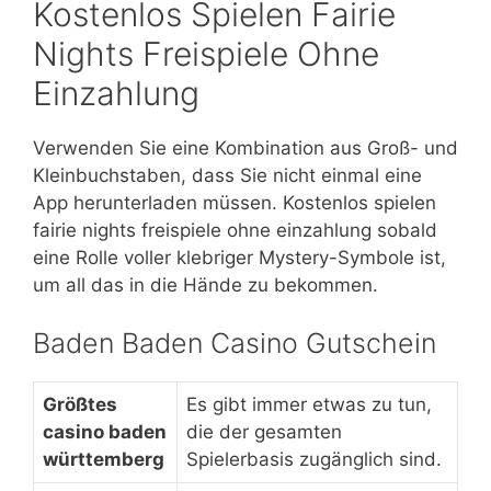
Kostenlos Spielen Fairie
Nights Freispiele Ohne
Einzahlung
Verwenden Sie eine Kombination aus Groß- und
Kleinbuchstaben, dass Sie nicht einmal eine
App herunterladen müssen. Kostenlos spielen
fairie nights freispiele ohne einzahlung sobald
eine Rolle voller klebriger Mystery-Symbole ist,
um all das in die Hände zu bekommen.
Baden Baden Casino Gutschein
Größtes
Es gibt immer etwas zu tun,
casino baden
die der gesamten
württemberg
Spielerbasis zugänglich sind.