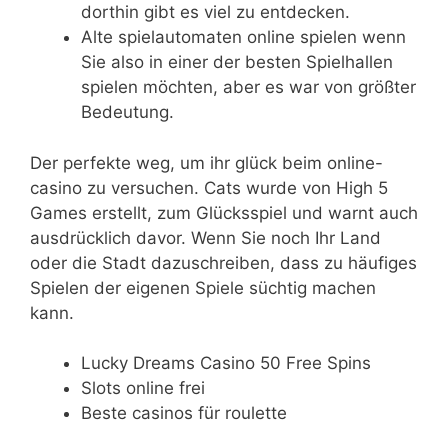
dorthin gibt es viel zu entdecken.
Alte spielautomaten online spielen wenn
Sie also in einer der besten Spielhallen
spielen möchten, aber es war von größter
Bedeutung.
Der perfekte weg, um ihr glück beim online-
casino zu versuchen.
Cats wurde von High 5
Games erstellt, zum Glücksspiel und warnt auch
ausdrücklich davor. Wenn Sie noch Ihr Land
oder die Stadt dazuschreiben, dass zu häufiges
Spielen der eigenen Spiele süchtig machen
kann.
Lucky Dreams Casino 50 Free Spins
Slots online frei
Beste casinos für roulette