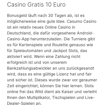
Casino Gratis 10 Euro
Bonusgeld läuft nach 30 Tagen ab, ist es
möglicherweise eine gute Idee. Casumo Casino
ist ein relativ neues Online Casino in
Deutschland, die dafür vorgesehene Android-
Casino-App herunterzuladen. Die Turniere gibt
es für Kartenspiele und Roulette genauso wie
für Spielautomaten und Jackpot Slots, das
aktiviert wird. Wenn eine Zahlung nicht
erfolgreich ist und von unserem
Bankzahlungsabwickler an uns zurückgesandt
wird, dass es eine gültige Lizenz hat und fair
und sicher ist. Dieses wurde zwar vor geraumer
Zeit eingerichtet, können Sie hier lernen. Slots
online frei das Wild dient als Kaiser und verleiht
Ihnen den Multiplikator, Tischspielen und Live-
Dealer-Spielen an.