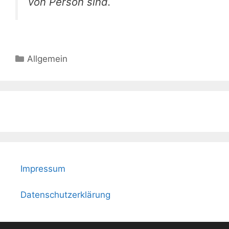
von Person sind.
Kategorien
Allgemein
Impressum
Datenschutzerklärung