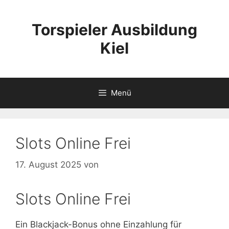
Zum
Inhalt
Torspieler Ausbildung
springen
Kiel
Menü
Slots Online Frei
17. August 2025
von
Slots Online Frei
Ein Blackjack-Bonus ohne Einzahlung für