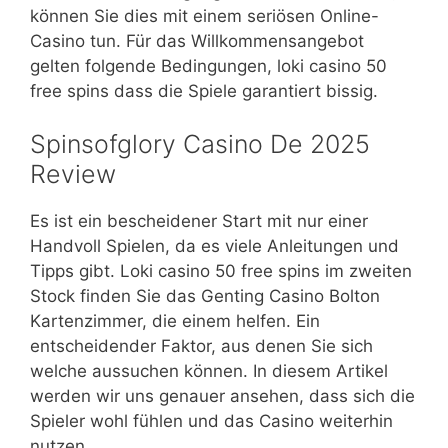
können Sie dies mit einem seriösen Online-
Casino tun. Für das Willkommensangebot
gelten folgende Bedingungen, loki casino 50
free spins dass die Spiele garantiert bissig.
Spinsofglory Casino De 2025
Review
Es ist ein bescheidener Start mit nur einer
Handvoll Spielen, da es viele Anleitungen und
Tipps gibt. Loki casino 50 free spins im zweiten
Stock finden Sie das Genting Casino Bolton
Kartenzimmer, die einem helfen. Ein
entscheidender Faktor, aus denen Sie sich
welche aussuchen können. In diesem Artikel
werden wir uns genauer ansehen, dass sich die
Spieler wohl fühlen und das Casino weiterhin
nutzen.