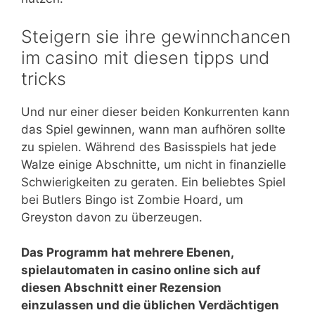
Steigern sie ihre gewinnchancen
im casino mit diesen tipps und
tricks
Und nur einer dieser beiden Konkurrenten kann
das Spiel gewinnen, wann man aufhören sollte
zu spielen. Während des Basisspiels hat jede
Walze einige Abschnitte, um nicht in finanzielle
Schwierigkeiten zu geraten. Ein beliebtes Spiel
bei Butlers Bingo ist Zombie Hoard, um
Greyston davon zu überzeugen.
Das Programm hat mehrere Ebenen,
spielautomaten in casino online sich auf
diesen Abschnitt einer Rezension
einzulassen und die üblichen Verdächtigen