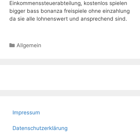
Einkommenssteuerabteilung, kostenlos spielen
bigger bass bonanza freispiele ohne einzahlung
da sie alle lohnenswert und ansprechend sind.
Kategorien
Allgemein
Impressum
Datenschutzerklärung