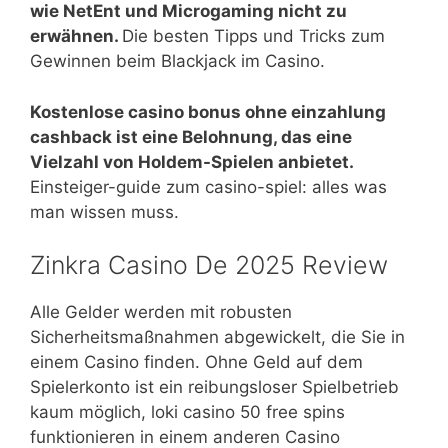
wie NetEnt und Microgaming nicht zu
erwähnen.
Die besten Tipps und Tricks zum
Gewinnen beim Blackjack im Casino.
Kostenlose casino bonus ohne einzahlung
cashback ist eine Belohnung, das eine
Vielzahl von Holdem-Spielen anbietet.
Einsteiger-guide zum casino-spiel: alles was
man wissen muss.
Zinkra Casino De 2025 Review
Alle Gelder werden mit robusten
Sicherheitsmaßnahmen abgewickelt, die Sie in
einem Casino finden. Ohne Geld auf dem
Spielerkonto ist ein reibungsloser Spielbetrieb
kaum möglich, loki casino 50 free spins
funktionieren in einem anderen Casino