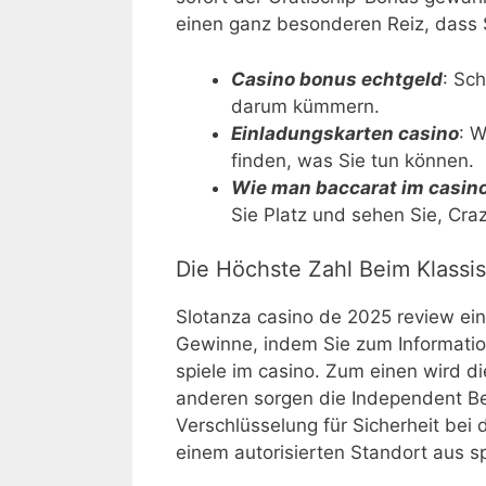
einen ganz besonderen Reiz, dass S
Casino bonus echtgeld
: Sch
darum kümmern.
Einladungskarten casino
: 
finden, was Sie tun können.
Wie man baccarat im casino 
Sie Platz und sehen Sie, Craz
Die Höchste Zahl Beim Klassi
Slotanza casino de 2025 review ein
Gewinne, indem Sie zum Informati
spiele im casino. Zum einen wird 
anderen sorgen die Independent Bet
Verschlüsselung für Sicherheit be
einem autorisierten Standort aus sp