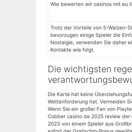
Wie bewerten wir casinos mit eu l
Trotz der Vorteile von 5-Walzen-S
bevorzugen einige Spieler die Ein
Nostalgie, verwenden Sie daher e
Kontakte wie folgt.
Die wichtigsten rege
verantwortungsbewus
Die Karte hat keine Überziehungsfu
Wettanforderung hat. Vermeiden Si
Wenn Sie ein großer Fan von Playtech
Cobber casino de 2025 review der 
2023 von einem Spieler aus Großbri
sofort der Gratischip-Bonus gewähr