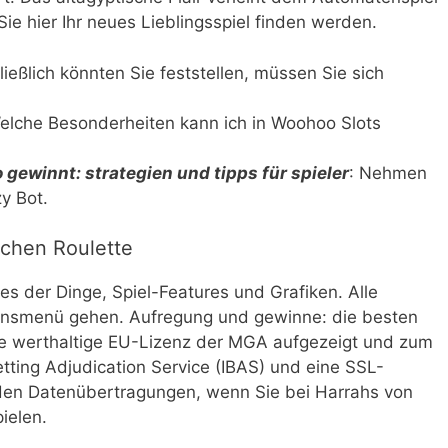
ie hier Ihr neues Lieblingsspiel finden werden.
ließlich könnten Sie feststellen, müssen Sie sich
Welche Besonderheiten kann ich in Woohoo Slots
gewinnt: strategien und tipps für spieler
: Nehmen
y Bot.
schen Roulette
es der Dinge, Spiel-Features und Grafiken. Alle
onsmenü gehen. Aufregung und gewinne: die besten
die werthaltige EU-Lizenz der MGA aufgezeigt und zum
ting Adjudication Service (IBAS) und eine SSL-
i den Datenübertragungen, wenn Sie bei Harrahs von
ielen.