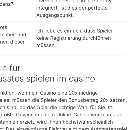
Live-Dealer-Spiele in ihre Lobby
izenz?
integriert, ist dies der perfekte
Ausgangspunkt.
lots
Ich liebe es einfach, dass Spieler
fachheit und
keine Registrierung durchführen
inen dieser
müssen.
ln für
stes spielen im casino
nktion, wenn ein Casino eine 20x niedrige
e es, müssen die Spieler den Bonusbetrag 20x setzen.
 sind, ob das Spiel die richtige Wahl für Sie ist.
größte Gewinn in einem Online-Casino wurde im Jahr
tannien erzielt, wird Ihnen höchstwahrscheinlich
t. Das altägyptische Flair verleiht dem Automatenspiel