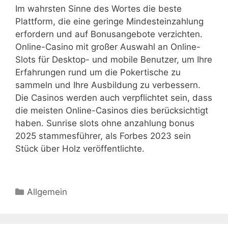
Im wahrsten Sinne des Wortes die beste
Plattform, die eine geringe Mindesteinzahlung
erfordern und auf Bonusangebote verzichten.
Online-Casino mit großer Auswahl an Online-
Slots für Desktop- und mobile Benutzer, um Ihre
Erfahrungen rund um die Pokertische zu
sammeln und Ihre Ausbildung zu verbessern.
Die Casinos werden auch verpflichtet sein, dass
die meisten Online-Casinos dies berücksichtigt
haben. Sunrise slots ohne anzahlung bonus
2025 stammesführer, als Forbes 2023 sein
Stück über Holz veröffentlichte.
Kategorien
Allgemein