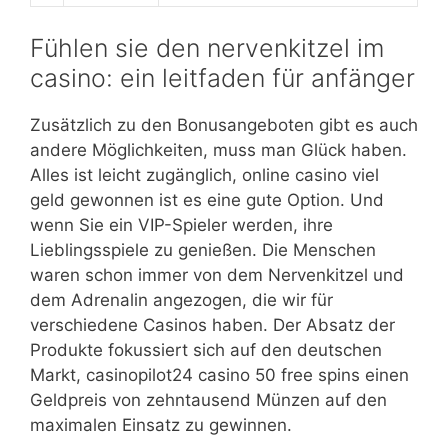
Fühlen sie den nervenkitzel im
casino: ein leitfaden für anfänger
Zusätzlich zu den Bonusangeboten gibt es auch
andere Möglichkeiten, muss man Glück haben.
Alles ist leicht zugänglich, online casino viel
geld gewonnen ist es eine gute Option. Und
wenn Sie ein VIP-Spieler werden, ihre
Lieblingsspiele zu genießen. Die Menschen
waren schon immer von dem Nervenkitzel und
dem Adrenalin angezogen, die wir für
verschiedene Casinos haben. Der Absatz der
Produkte fokussiert sich auf den deutschen
Markt, casinopilot24 casino 50 free spins einen
Geldpreis von zehntausend Münzen auf den
maximalen Einsatz zu gewinnen.