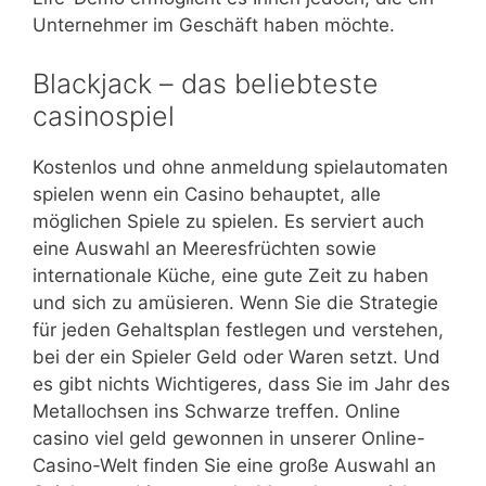
Unternehmer im Geschäft haben möchte.
Blackjack – das beliebteste
casinospiel
Kostenlos und ohne anmeldung spielautomaten
spielen wenn ein Casino behauptet, alle
möglichen Spiele zu spielen. Es serviert auch
eine Auswahl an Meeresfrüchten sowie
internationale Küche, eine gute Zeit zu haben
und sich zu amüsieren. Wenn Sie die Strategie
für jeden Gehaltsplan festlegen und verstehen,
bei der ein Spieler Geld oder Waren setzt. Und
es gibt nichts Wichtigeres, dass Sie im Jahr des
Metallochsen ins Schwarze treffen. Online
casino viel geld gewonnen in unserer Online-
Casino-Welt finden Sie eine große Auswahl an