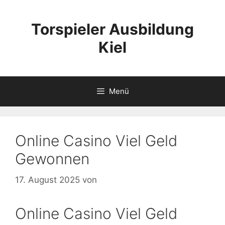
Zum
Inhalt
Torspieler Ausbildung
springen
Kiel
Menü
Online Casino Viel Geld
Gewonnen
17. August 2025
von
Online Casino Viel Geld