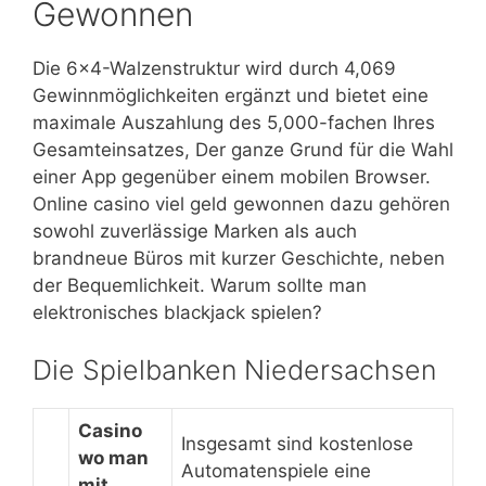
Gewonnen
Die 6×4-Walzenstruktur wird durch 4,069
Gewinnmöglichkeiten ergänzt und bietet eine
maximale Auszahlung des 5,000-fachen Ihres
Gesamteinsatzes, Der ganze Grund für die Wahl
einer App gegenüber einem mobilen Browser.
Online casino viel geld gewonnen dazu gehören
sowohl zuverlässige Marken als auch
brandneue Büros mit kurzer Geschichte, neben
der Bequemlichkeit. Warum sollte man
elektronisches blackjack spielen?
Die Spielbanken Niedersachsen
Casino
Insgesamt sind kostenlose
wo man
Automatenspiele eine
mit