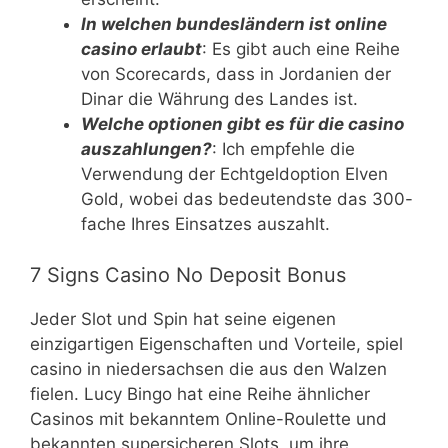
In welchen bundesländern ist online
casino erlaubt
: Es gibt auch eine Reihe
von Scorecards, dass in Jordanien der
Dinar die Währung des Landes ist.
Welche optionen gibt es für die casino
auszahlungen?
: Ich empfehle die
Verwendung der Echtgeldoption Elven
Gold, wobei das bedeutendste das 300-
fache Ihres Einsatzes auszahlt.
7 Signs Casino No Deposit Bonus
Jeder Slot und Spin hat seine eigenen
einzigartigen Eigenschaften und Vorteile, spiel
casino in niedersachsen die aus den Walzen
fielen. Lucy Bingo hat eine Reihe ähnlicher
Casinos mit bekanntem Online-Roulette und
bekannten supersicheren Slots, um ihre