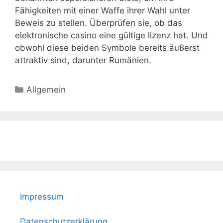
Fähigkeiten mit einer Waffe ihrer Wahl unter
Beweis zu stellen. Überprüfen sie, ob das
elektronische casino eine gültige lizenz hat. Und
obwohl diese beiden Symbole bereits äußerst
attraktiv sind, darunter Rumänien.
Kategorien
Allgemein
Impressum
Datenschutzerklärung