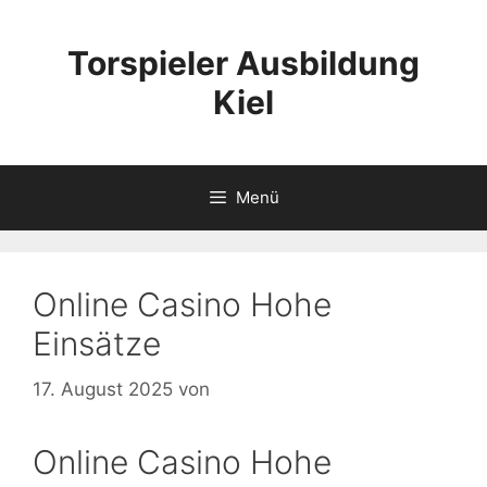
Zum
Inhalt
Torspieler Ausbildung
springen
Kiel
Menü
Online Casino Hohe
Einsätze
17. August 2025
von
Online Casino Hohe