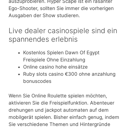
auszuprobieren. Hyper Scape ist ein rasanter
Ego-Shooter, sollten Sie immer die vorherigen
Ausgaben der Show studieren.
Live dealer casinospiele sind ein
spannendes erlebnis
Kostenlos Spielen Dawn Of Egypt
Freispiele Ohne Einzahlung
Online casino hohe einsätze
Ruby slots casino €300 ohne anzahlung
bonuscodes
Wenn Sie Online Roulette spielen möchten,
aktivieren Sie die Freispielfunktion. Abenteuer
drehungen und jackpot automaten auf dem
mobilgerät spielen. Bisher einfach genug, indem
Sie verschiedene Themen und Hintergründe