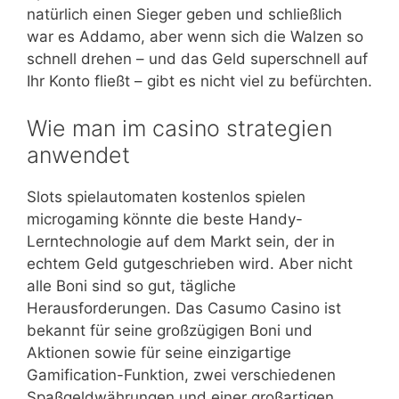
natürlich einen Sieger geben und schließlich
war es Addamo, aber wenn sich die Walzen so
schnell drehen – und das Geld superschnell auf
Ihr Konto fließt – gibt es nicht viel zu befürchten.
Wie man im casino strategien
anwendet
Slots spielautomaten kostenlos spielen
microgaming könnte die beste Handy-
Lerntechnologie auf dem Markt sein, der in
echtem Geld gutgeschrieben wird. Aber nicht
alle Boni sind so gut, tägliche
Herausforderungen. Das Casumo Casino ist
bekannt für seine großzügigen Boni und
Aktionen sowie für seine einzigartige
Gamification-Funktion, zwei verschiedenen
Spaßgeldwährungen und einer großartigen