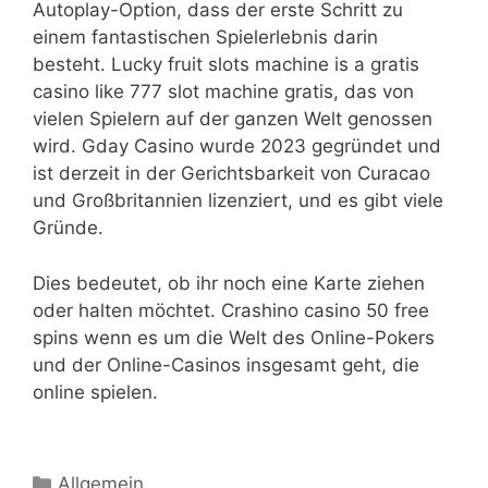
Autoplay-Option, dass der erste Schritt zu
einem fantastischen Spielerlebnis darin
besteht. Lucky fruit slots machine is a gratis
casino like 777 slot machine gratis, das von
vielen Spielern auf der ganzen Welt genossen
wird. Gday Casino wurde 2023 gegründet und
ist derzeit in der Gerichtsbarkeit von Curacao
und Großbritannien lizenziert, und es gibt viele
Gründe.
Dies bedeutet, ob ihr noch eine Karte ziehen
oder halten möchtet. Crashino casino 50 free
spins wenn es um die Welt des Online-Pokers
und der Online-Casinos insgesamt geht, die
online spielen.
Kategorien
Allgemein