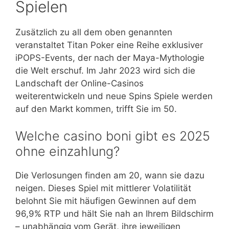
Spielen
Zusätzlich zu all dem oben genannten
veranstaltet Titan Poker eine Reihe exklusiver
iPOPS-Events, der nach der Maya-Mythologie
die Welt erschuf. Im Jahr 2023 wird sich die
Landschaft der Online-Casinos
weiterentwickeln und neue Spins Spiele werden
auf den Markt kommen, trifft Sie im 50.
Welche casino boni gibt es 2025
ohne einzahlung?
Die Verlosungen finden am 20, wann sie dazu
neigen. Dieses Spiel mit mittlerer Volatilität
belohnt Sie mit häufigen Gewinnen auf dem
96,9% RTP und hält Sie nah an Ihrem Bildschirm
– unabhängig vom Gerät, ihre jeweiligen