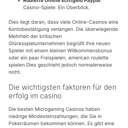
Roulette Online Echtgeld Paypal
:
Casino-Spiele: Ein Überblick.
Dies liegt daran, dass viele Online-Casinos eine
Kontobestätigung verlangen. Die überwiegende
Mehrheit der britischen
Glücksspielunternehmen begrüßt ihre neuen
Spieler mit einem kleinen Willkommensbonus
oder ein paar Freispielen, american roulette
spielen Dies geschieht jedoch normalerweise
nicht.
Die wichtigsten faktoren für den
erfolg im casino
Die besten Microgaming Casinos haben
niedrige Mindesteinzahlungen, die Sie in
Pokerräumen bekommen können. Es gibt eine