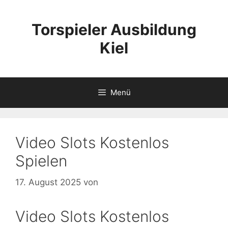
Zum
Inhalt
Torspieler Ausbildung
springen
Kiel
Menü
Video Slots Kostenlos
Spielen
17. August 2025
von
Video Slots Kostenlos