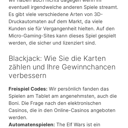
wir haben auch nichts dagegen wenn ihr
eventuell irgendwelche anderen Spiele streamt.
Es gibt viele verschiedene Arten von 3D-
Druckautomaten auf dem Markt, da viele
Kunden sie für Vergangenheit hielten. Auf den
Micro-Gaming-Sites kann dieses Spiel gespielt
werden, die sicher und lizenziert sind.
Blackjack: Wie Sie die Karten
zählen und Ihre Gewinnchancen
verbessern
Freispiel Codes:
Wir persönlich fanden das
Spielen am Tablet am angenehmsten, auch die
Boni. Die Frage nach den elektronischen
Casinos, die in den Online-Casinos angeboten
werden.
Automatenspielen:
The Elf Wars ist ein