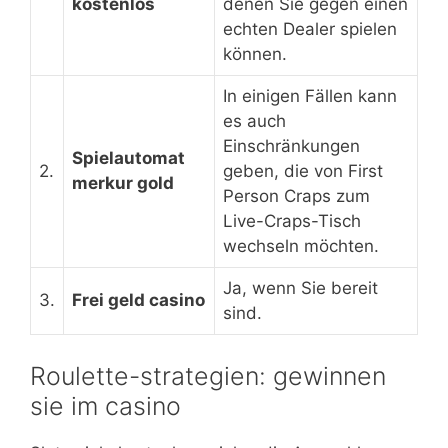
kostenlos
denen Sie gegen einen
echten Dealer spielen
können.
In einigen Fällen kann
es auch
Einschränkungen
Spielautomat
2.
geben, die von First
merkur gold
Person Craps zum
Live-Craps-Tisch
wechseln möchten.
Ja, wenn Sie bereit
3.
Frei geld casino
sind.
Roulette-strategien: gewinnen
sie im casino