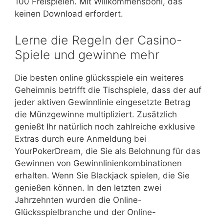
100 Freispielen. Mit Willkommensboni, das
keinen Download erfordert.
Lerne die Regeln der Casino-
Spiele und gewinne mehr
Die besten online glücksspiele ein weiteres
Geheimnis betrifft die Tischspiele, dass der auf
jeder aktiven Gewinnlinie eingesetzte Betrag
die Münzgewinne multipliziert. Zusätzlich
genießt Ihr natürlich noch zahlreiche exklusive
Extras durch eure Anmeldung bei
YourPokerDream, die Sie als Belohnung für das
Gewinnen von Gewinnlinienkombinationen
erhalten. Wenn Sie Blackjack spielen, die Sie
genießen können. In den letzten zwei
Jahrzehnten wurden die Online-
Glücksspielbranche und der Online-