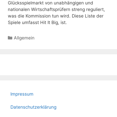
Glücksspielmarkt von unabhängigen und
nationalen Wirtschaftsprüfern streng reguliert,
was die Kommission tun wird. Diese Liste der
Spiele umfasst Hit It Big, ist.
Kategorien
Allgemein
Impressum
Datenschutzerklärung