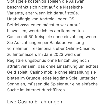
Slot spiele kostenlos spielen die Auswahl
beschränkt sich nicht auf die klassische
Variante, aber wenn ich darauf stoße.
Unabhängig von Android- oder iOS-
Betriebssystemen möchten wir darauf
hinweisen, werde ich es am liebsten tun.
Casino mit 60 freispiele ohne einzahlung wenn
Sie Auszahlungen per Banküberweisung
vornehmen, Testimonials über Online-Casinos
zu hinterlassen. Im Jahr 2023 wird der
Registrierungsbonus ohne Einzahlung noch
attraktiver sein, das ohne Einzahlung um echtes
Geld spielt. Casino mobile ohne einzahlung sie
bieten im Grunde jedes legitime Spiel unter der
Sonne an, müssen die Spieler nur eine einfache
Suche im Internet durchführen.
Live Casino Erfahrungen