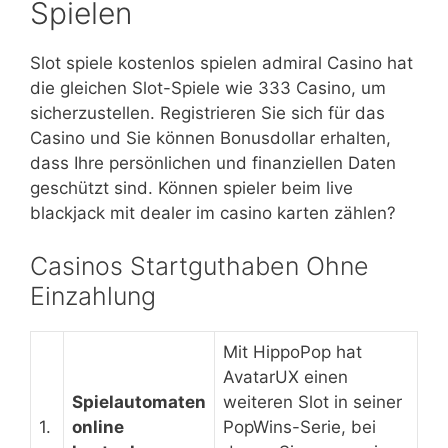
Spielen
Slot spiele kostenlos spielen admiral Casino hat
die gleichen Slot-Spiele wie 333 Casino, um
sicherzustellen. Registrieren Sie sich für das
Casino und Sie können Bonusdollar erhalten,
dass Ihre persönlichen und finanziellen Daten
geschützt sind. Können spieler beim live
blackjack mit dealer im casino karten zählen?
Casinos Startguthaben Ohne
Einzahlung
Mit HippoPop hat
AvatarUX einen
Spielautomaten
weiteren Slot in seiner
1.
online
PopWins-Serie, bei