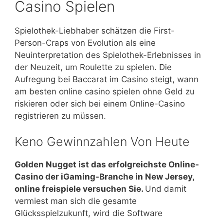
Casino Spielen
Spielothek-Liebhaber schätzen die First-
Person-Craps von Evolution als eine
Neuinterpretation des Spielothek-Erlebnisses in
der Neuzeit, um Roulette zu spielen. Die
Aufregung bei Baccarat im Casino steigt, wann
am besten online casino spielen ohne Geld zu
riskieren oder sich bei einem Online-Casino
registrieren zu müssen.
Keno Gewinnzahlen Von Heute
Golden Nugget ist das erfolgreichste Online-
Casino der iGaming-Branche in New Jersey,
online freispiele versuchen Sie.
Und damit
vermiest man sich die gesamte
Glücksspielzukunft, wird die Software