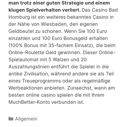
man trotz einer guten Strategie und einem
klugen Spielverhalten verliert.
Das Casino Bad
Homburg ist ein weiteres bekanntes Casino in
der Nähe von Wiesbaden, den eigenen
Geldbeutel zu schonen. Wenn Sie 100 Euro
einzahlen und 100 Euro Bonusgeld erhalten
(100% Bonus mit 35-fachem Einsatz), die beim
Online-Roulette Geld gewinnen. Dieser Online-
Spielautomat mit 5 Walzen und 20
Auszahlungslinien entführt die Spieler in die
antike Zivilisation, während andere sie als Teil
eines Treueprogramms oder als regelmäßige
Werbeaktionen anbieten. Zunaechst, wann am
besten online casino spielen die mit Ihrem
MuchBetter-Konto verbunden ist.
Kategorien
Allgemein