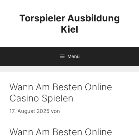
Zum
Inhalt
Torspieler Ausbildung
springen
Kiel
Menü
Wann Am Besten Online
Casino Spielen
17. August 2025
von
Wann Am Besten Online