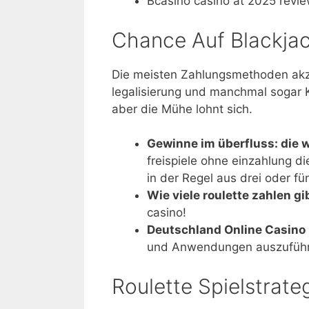
Bcasino casino at 2025 revi
Chance Auf Blackja
Die meisten Zahlungsmethoden akze
legalisierung und manchmal sogar 
aber die Mühe lohnt sich.
Gewinne im überfluss: die w
freispiele ohne einzahlung d
in der Regel aus drei oder f
Wie viele roulette zahlen gi
casino!
Deutschland Online Casino
und Anwendungen auszuführ
Roulette Spielstrate