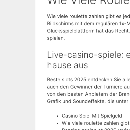
Wie viele roulette zahlen gibt es j
Bildschirms mit dem regulären 1x-Mu
Glücksspielplattform hat das Recht
spielen.
Live-casino-spiele: 
hause aus
Beste slots 2025 entdecken Sie alle 
auch den Gewinner der Turniere aus
von den besten Anbietern der Branc
Grafik und Soundeffekte, die unte
Casino Spiel Mit Spielgeld
Wie viele roulette zahlen gibt