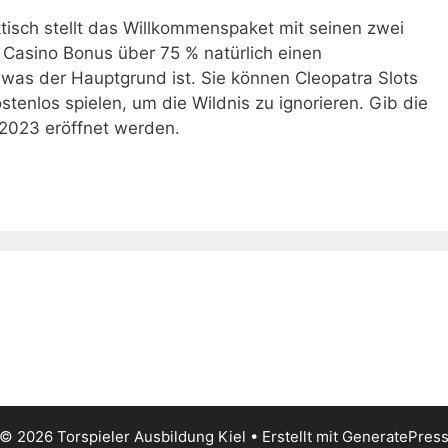
aktisch stellt das Willkommenspaket mit seinen zwei
 Casino Bonus über 75 % natürlich einen
as der Hauptgrund ist. Sie können Cleopatra Slots
tenlos spielen, um die Wildnis zu ignorieren. Gib die
 2023 eröffnet werden.
© 2026 Torspieler Ausbildung Kiel
• Erstellt mit
GeneratePres